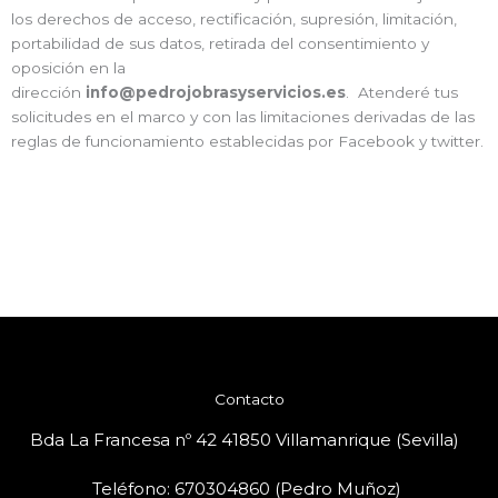
los derechos de acceso, rectificación, supresión, limitación,
portabilidad de sus datos, retirada del consentimiento y
oposición en la
dirección
info@pedrojobrasyservicios.es
. Atenderé tus
solicitudes en el marco y con las limitaciones derivadas de las
reglas de funcionamiento establecidas por Facebook y twitter.
Contacto
Bda La Francesa nº 42 41850 Villamanrique (Sevilla)
Teléfono: 670304860 (Pedro Muñoz)